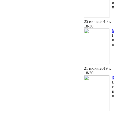
и
п
25 июня 2019 г.
18-30
П
и
я
21 июня 2019 г.
18-30
З
В
с
в
п