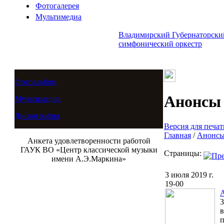
Фотогалерея
Мультимедиа
Владимирский Губернаторски
симфонический оркестр
Фотоальбом
Анонсы
Мультимедиа
Дискография
Версия для печат
Главная
/
Анонсы
Анкета удовлетворенности работой
ГАУК ВО «Центр классической музыки
Страницы:
имени А.Э.Маркина»
3 июля 2019 г.
19-00
3
в
п