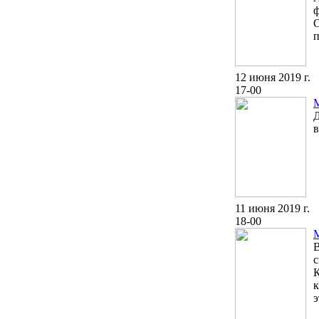
ф
С
п
12 июня 2019 г.
17-00
Д
в
11 июня 2019 г.
18-00
В
с
К
к
э