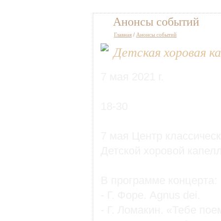
Анонсы событий
Главная
/
Анонсы событий
Детская хоровая ка
7 мая 2021 г.
18-30
7 мая Центр классичес
Детской хоровой капел
В программе концерта:
- Г. Форе. Agnus dei.
- Г. Ломакин. «Тебе пое