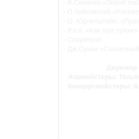
- В.Синенко «Stabat mat
- П.Чайковский «Рассве
- О. Юргенштейн. «Пуш
- Р.н.п. «Как при лужке»
- Спиричуэл
- Дж.Суини «Солнечный 
Дирижер 
Хормейстеры: Татья
Концертмейстеры: А