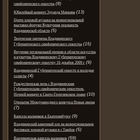
(8)
симфонического оркестра
(13)
Юбилейный концерт Эдуарда Маркина
Центр хоровой музыки на межрегиональной
выставке-форуме Культурная реальность
(5)
Владимирской области
Творческие партнеры Владимирского
(15)
Губернаторского симфонического оркестра
Вручение региональной премии в области искусства
и культуры Владимирскому Губернаторскому
(9)
симфоническому оркестру 16 декабря 2009 г
Владимирский Губернаторский оркестр и молодые
(4)
солисты
Рождественская ночь с Владимирским
Губернаторским симфоническим оркестром.
(10)
Ночной концерт в Свято-Георгиевском храме
Открытие Международного конкурса Новые имена
(7)
(9)
Капелла мальчиков в Екатеринбурге
Владимирский камерный хор на межрегиональном
(5)
фестивале хоровой музыки в г.Тамбов
(59)
Владимирская капелла мальчиков