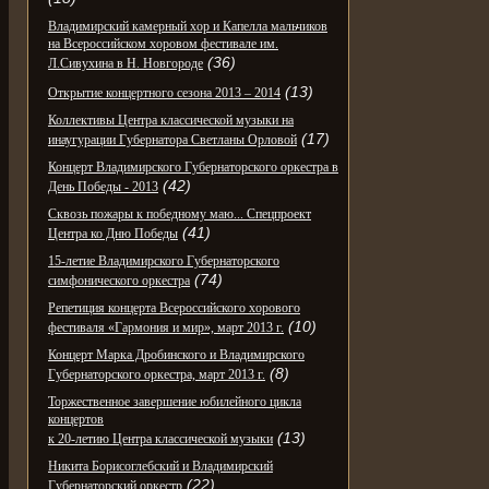
Владимирский камерный хор и Капелла мальчиков
на Всероссийском хоровом фестивале им.
(36)
Л.Сивухина в Н. Новгороде
(13)
Открытие концертного сезона 2013 – 2014
Коллективы Центра классической музыки на
(17)
инаугурации Губернатора Светланы Орловой
Концерт Владимирского Губернаторского оркестра в
(42)
День Победы - 2013
Сквозь пожары к победному маю... Спецпроект
(41)
Центра ко Дню Победы
15-летие Владимирского Губернаторского
(74)
симфонического оркестра
Репетиция концерта Всероссийского хорового
(10)
фестиваля «Гармония и мир», март 2013 г.
Концерт Марка Дробинского и Владимирского
(8)
Губернаторского оркестра, март 2013 г.
Торжественное завершение юбилейного цикла
концертов
(13)
к 20-летию Центра классической музыки
Никита Борисоглебский и Владимирский
(22)
Губернаторский оркестр