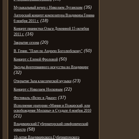
(35)
Музыкальный вечер с Николаем Луганским
Авторский концерт композитора Владимира Генина
(18)
6 ноября 2011 г.
Концерт пианистки Ольги Домниной 15 октября
(16)
2011 г.
(20)
Закрытие сезона
(50)
В. Генин. "Плач по Андрею Боголюбскому"
(50)
Концерт с Еленой Фроловой
Звезды фортепианного искусства во Владимире
(32)
(23)
Открытие Зала классической музыки
(22)
Концерт с Николаем Носковым
(37)
Фестиваль «Велес в Джазе»
Исполнение оратории «Минин и Пожарский, или
освобождение Москвы» в Суздале 4 ноября 2010
(21)
Владимирский Губернаторский симфонический
(58)
оркестр
10-летие Владимирского Губернаторского