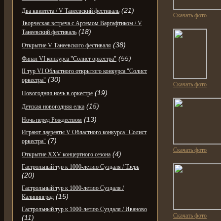
(21)
Два квинтета / V Танеевский фестиваль
Скачать фото
Творческая встреча с Артемом Варгафтиком / V
(18)
Танеевский фестиваль
(38)
Открытие V Танеевского фестиваля
(55)
Финал VI конкурса "Солист оркестра"
II тур VI Областного открытого конкурса "Солист
(30)
оркестра"
Скачать фото
(19)
Новогодняя ночь в оркестре
(15)
Детская новогодняя елка
(13)
Ночь перед Рождеством
Играют лауреаты V Областного конкурса "Солист
(7)
оркестра"
Скачать фото
(4)
Открытие XXV концертного сезона
Гастрольный тур к 1000-летию Суздаля / Тверь
(20)
Гастрольный тур к 1000-летию Суздаля /
(15)
Калининград
Гастрольный тур к 1000-летию Суздаля / Иваново
Скачать фото
(11)