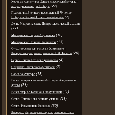
Хоровые коллективы Центра классической музыки
(27)
на праздновании Дня Победы
Праздничный концерт, посвященный 70-летию
(7)
Победы в Великой Отечественной войне
Денис Мацуев на сцене Центра классической музыки
(17)
(10)
Мастер-класс Бориса Андрианова
(13)
Мастер-класс Полины Осетинской
Стихотворения для голоса и фортепиано -
(20)
Концертная программа романсов С.И. Танеева
(4)
Сергей Танеев. Сто лет одиночества
(7)
Открытие Танеевского фестиваля
(13)
Совет по культуре
Вечер четырех виолончелей – Борис Андрианов и
(31)
друзья
(11)
Вечер оперы с Татьяной Прокушкиной
(11)
Сергей Танеев и его великие ученики
(50)
Сергей Рахманинов. Колокола
Концерт Губернаторского оркестра в стенах цеха