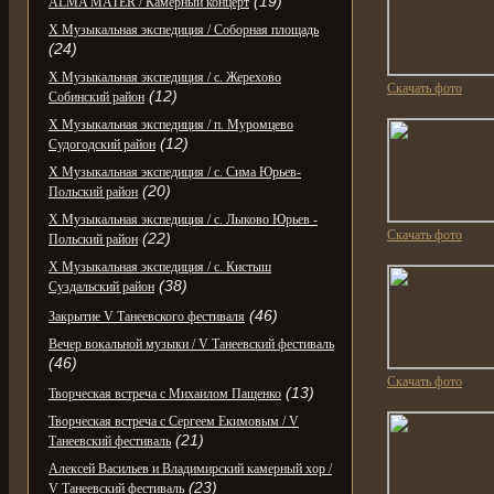
(19)
ALMA MATER / Камерный концерт
X Музыкальная экспедиция / Соборная площадь
(24)
X Музыкальная экспедиция / с. Жерехово
Скачать фото
(12)
Собинский район
X Музыкальная экспедиция / п. Муромцево
(12)
Судогодский район
X Музыкальная экспедиция / с. Сима Юрьев-
(20)
Польский район
X Музыкальная экспедиция / с. Лыково Юрьев -
Скачать фото
(22)
Польский район
X Музыкальная экспедиция / с. Кистыш
(38)
Суздальский район
(46)
Закрытие V Танеевского фестиваля
Вечер вокальной музыки / V Танеевский фестиваль
(46)
Скачать фото
(13)
Творческая встреча с Михаилом Пащенко
Творческая встреча с Сергеем Екимовым / V
(21)
Танеевский фестиваль
Алексей Васильев и Владимирский камерный хор /
(23)
V Танеевский фестиваль