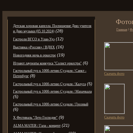
Фото
Детская хоровая капелла. Посвящение Дню учителя
Главная
/
Ф
(28)
и Дню музыки (05.10.2024)
(12)
Гастроли ВГСО в Улан-Удэ
(16)
Выставка «Россия» / ВДНХ
(19)
Новогодняя ночь в оркестре
(6)
Играют лауреаты конкурса "Солист оркестра"
Гастрольный тур к 1000-летию Суздаля / Санкт -
Скачать фото
(8)
Петербург
(5)
Гастрольный тур к 1000-летию Суздаля / Калуга
Гастрольный тур к 1000-летию Суздаля / Махачкала
(5)
Гастрольный тур к 1000-летию Суздаля / Грозный
(6)
(9)
Скачать фото
X Фестиваль "Лето Господне"
(21)
ALMA MATER / Гала - концерт