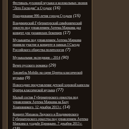
Фестиваль духовной музыки и колокольных звонов
(16)
"Лето Господне" в Суздале
(15)
Празднование 990-летия города Суздаля
Владимирский Губернаторский симфонический
оркестр под управлением Артема Маркина дал
(17)
концерт для украинских беженцев
Музыканты под управлением Артема Маркина
приняли участие в концерте в рамках I Съезда
(7)
Российского общества политологов
(90)
Музыкальная экспедиция – 2014
(29)
Вечер русского романса
Ансамбль Mobilis на сцене Центра классической
(9)
музыки
Новогоднее представление детской хоровой капеллы
(77)
Центра классической музыки
Малый состав Губернаторского оркестра под
управлением Артема Маркина на Балу
(14)
Храповицкого. 12 декабря 2013 г.
Концерт Михаила Лидского и Владимирского
Губернаторского оркестра под управлением Артема
Маркина в усадьбе Царицыно. 7 декабря 2013 г.
(18)