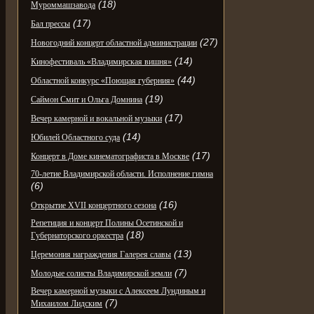
(18)
Муроммашзавода
(17)
Бал прессы
(27)
Новогодний концерт областной администрации
(14)
Кинофестиваль «Владимирская вишня»
(44)
Областной конкурс «Поющая губерния»
(19)
Саймон Смит и Ольга Домнина
(17)
Вечер камерной и вокальной музыки
(14)
Юбилей Областного суда
(17)
Концерт в Доме кинематографиста в Москве
70-летие Владимирской области. Исполнение гимна
(6)
(16)
Открытие XVII концертного сезона
Репетиция и концерт Полины Осетинской и
(18)
Губернаторского оркестра
(13)
Церемония награждения Галерея славы
(7)
Молодые солисты Владимирской земли
Вечер камерной музыки с Алексеем Лундиным и
(7)
Михаилом Лидским