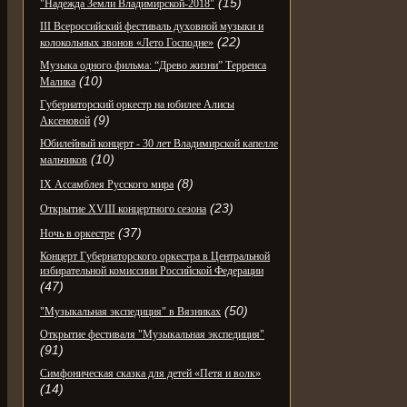
(15)
"Надежда Земли Владимирской-2018"
III Всероссийский фестиваль духовной музыки и
(22)
колокольных звонов «Лето Господне»
Музыка одного фильма: “Древо жизни” Терренса
(10)
Малика
Губернаторский оркестр на юбилее Алисы
(9)
Аксеновой
Юбилейный концерт - 30 лет Владимирской капелле
(10)
мальчиков
(8)
IX Ассамблея Русского мира
(23)
Открытие XVIII концертного сезона
(37)
Ночь в оркестре
Концерт Губернаторского оркестра в Центральной
избирательной комиссиии Российской Федерации
(47)
(50)
"Музыкальная экспедиция" в Вязниках
Открытие фестиваля "Музыкальная экспедиция"
(91)
Симфоническая сказка для детей «Петя и волк»
(14)