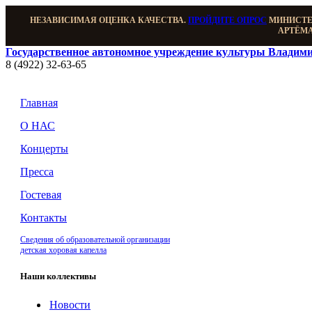
НЕЗАВИСИМАЯ ОЦЕНКА КАЧЕСТВА.
ПРОЙДИТЕ ОПРОС
МИНИСТЕР
АРТЁМА
Государственное автономное учреждение культуры Владими
8 (4922) 32-63-65
Главная
О НАС
Концерты
Пресса
Гостевая
Контакты
Сведения об образовательной организации
детская хоровая капелла
Наши коллективы
Новости